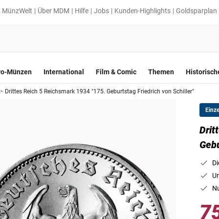
MünzWelt
Über MDM
Hilfe
Jobs
Kunden-Highlights
Goldsparplan
ro-Münzen
International
Film & Comic
Themen
Historisc
>
Drittes Reich 5 Reichsmark 1934 "175. Geburtstag Friedrich von Schiller"
Einz
Drit
Gebu
Di
Ur
Nu
7