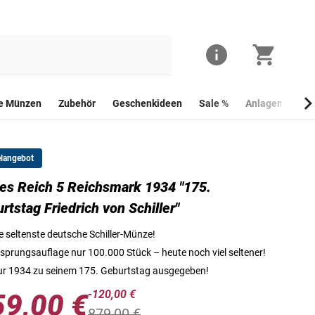
he Münzen
Zubehör
Geschenkideen
Sale %
Anlagemünzen
elangebot
tes Reich 5 Reichsmark 1934 "175.
Die Vorderseite der 5-Reichsmark-Münze mit Motiv "175. Geburtstag Friedri
rtstag Friedrich von Schiller"
e seltenste deutsche Schiller-Münze!
sprungsauflage nur 100.000 Stück – heute noch viel seltener!
r 1934 zu seinem 175. Geburtstag ausgegeben!
-120,00 €
59,00 €
879,00 €