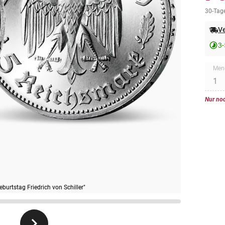
30-Tage
Ve
3-
Men
Nur noc
urtstag Friedrich von Schiller"