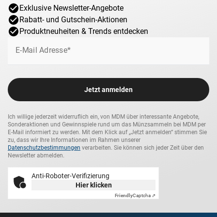
der Generationen zu fördern. So entstehe, laut Johannes
Exklusive Newsletter-Angebote
Paul II. ein „Quell des Reichtums und des Jungseins.“
Rabatt- und Gutschein-Aktionen
Am Weltjungendtag im Juli 2013 begleitete Papst
Produktneuheiten & Trends entdecken
Franziskus Jugendliche auf dem Pilgerweg nach Rio de
E-Mail Adresse*
Janeiro auf den Spuren Johannes Paul II und seinem
Vorgänger Benedikt XVI. Neben den religiösen Messen
blieb den Besuchern Zeit, sich gemeinsam Kunst und
Kultur zu widmen, alles unter dem Leitmotiv des
Jetzt anmelden
Miteinanders und Austauschs.
Ich willige jederzeit widerruflich ein, von MDM über interessante Angebote,
Sonderaktionen und Gewinnspiele rund um das Münzsammeln bei MDM per
E-Mail informiert zu werden. Mit dem Klick auf „Jetzt anmelden“ stimmen Sie
zu, dass wir Ihre Informationen im Rahmen unserer
Datenschutzbestimmungen
verarbeiten. Sie können sich jeder Zeit über den
Newsletter abmelden.
Anti-Roboter-Verifizierung
Hier klicken
Friendly
Captcha ⇗